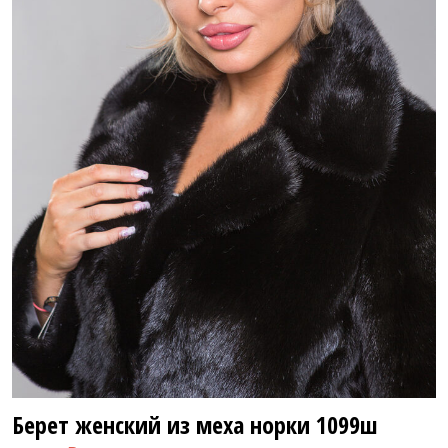
28 800 ₽
Берет женский из меха норки
1099ш
71 800 ₽