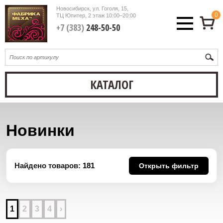
Новосибирск, ул. Гоголя, 15,
0
ТЦ Юпитер, 2 этаж
10:00–20:00
+7 (383)
248-50-50
КАТАЛОГ
Новинки
Найдено товаров:
181
Открыть фильтр
1
2
3
4
›