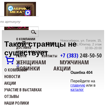
О КОМПАНИИ
Новосибирск, ул. Гоголя, 15,
Такой страницы не
ГАРАНТИИ
ОПЛАТА
ТЦ Юпитер, 2 этаж
ДОСТАВКА
10:00–20:00
существует
КРЕДИТ И РАССРОЧКА
+7 (383)
248-50-50
УСЛУГИ
КОНТАКТЫ
ЖЕНЩИНАМ
МУЖЧИНАМ
0
НОВИНКИ
АКЦИИ
О КОМПАНИИ
Ошибка 404
НОВОСТИ
Перейдите на
АКЦИИ
главную
или в
УЧАСТИЕ В ВЫСТАВКАХ
каталог
ОТЗЫВЫ
НАШИ РОЛИКИ