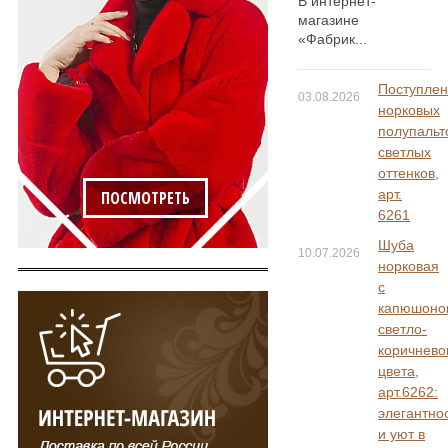
В интернет-
магазине
«Фабрик...
Поступле
03.08.2026
норковых
полупальт
светлых
оттенков,
арт.
ПОСМОТРЕТЬ
6261
Шуба
10.07.2026
норковая
с
капюшоно
светло-
коричнево
цвета,
арт.6262:
элегантно
и уют в