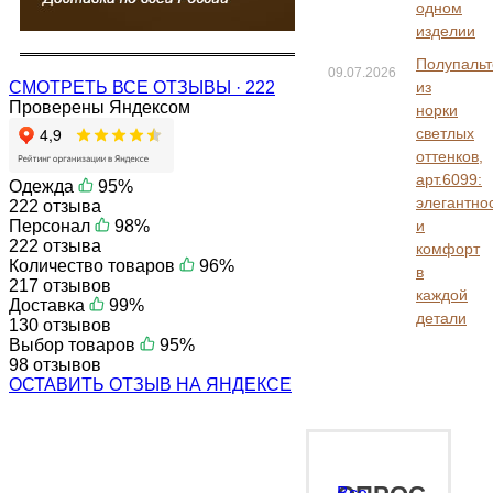
одном
изделии
Полупальт
09.07.2026
СМОТРЕТЬ ВСЕ ОТЗЫВЫ · 222
из
Проверены Яндексом
норки
светлых
оттенков,
арт.6099:
Одежда
95%
элегантно
222 отзыва
Персонал
98%
и
222 отзыва
комфорт
Количество товаров
96%
в
217 отзывов
каждой
Доставка
99%
детали
130 отзывов
Выбор товаров
95%
98 отзывов
ОСТАВИТЬ ОТЗЫВ НА ЯНДЕКСЕ