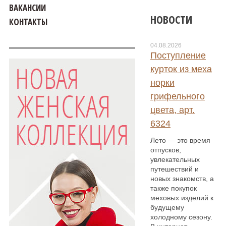
ВАКАНСИИ
НОВОСТИ
КОНТАКТЫ
04.08.2026
Поступление
курток из меха
норки
грифельного
цвета, арт.
6324
Лето — это время
отпусков,
увлекательных
путешествий и
новых знакомств, а
также покупок
меховых изделий к
будущему
холодному сезону.