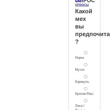
ОПРОС
Все
опросы
Какой
мех
вы
предпочита
?
Норка
Мутон
Каракуль
Кролик-Рекс
Лиса /