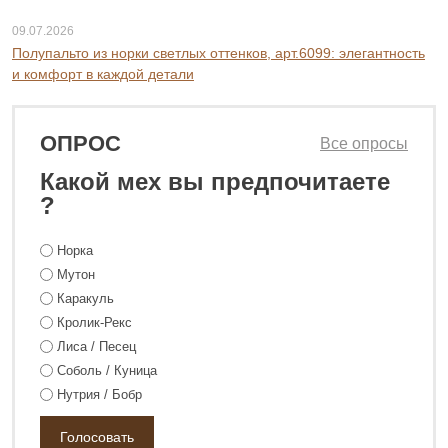
09.07.2026
Полупальто из норки светлых оттенков, арт.6099: элегантность
и комфорт в каждой детали
ОПРОС
Все опросы
Какой мех вы предпочитаете
?
Норка
Мутон
Каракуль
Кролик-Рекс
Лиса / Песец
Соболь / Куница
Нутрия / Бобр