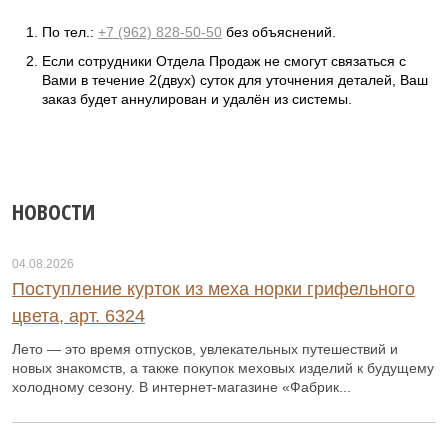
П
о тел
.:
+7 (962) 828-50-50
без объяснений.
Если сотрудники Отдела Продаж не
смогут
свя
за
т
ь
ся с
Вами в течение
2(
двух
)
суток для уточнения деталей,
Ваш
заказ будет аннулирован и удалён из системы.
НОВОСТИ
04.08.2026
Поступление курток из меха норки грифельного
цвета, арт. 6324
Лето — это время отпусков, увлекательных путешествий и
новых знакомств, а также покупок меховых изделий к будущему
холодному сезону. В интернет-магазине «Фабрик...