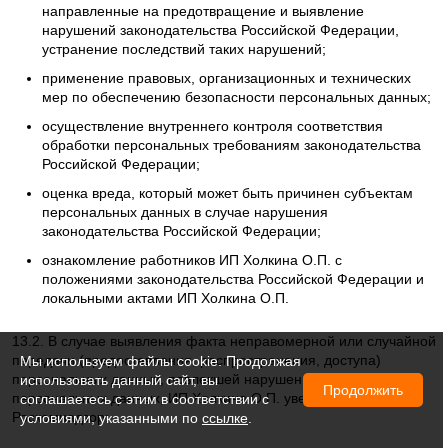
направленные на предотвращение и выявление
нарушений законодательства Российской Федерации,
устранение последствий таких нарушений;
применение правовых, организационных и технических
мер по обеспечению безопасности персональных данных;
осуществление внутреннего контроля соответствия
обработки персональных требованиям законодательства
Российской Федерации;
оценка вреда, который может быть причинен субъектам
персональных данных в случае нарушения
законодательства Российской Федерации;
ознакомление работников ИП Холкина О.П. с
положениями законодательства Российской Федерации и
локальными актами ИП Холкина О.П.
13.2. В случае выявления факта неправомерной или случайной
передачи (предоставления, распространения, доступа)
Мы используем файлы cookie. Продолжая
персональных данных, повлекшей нарушение прав субъектов
использовать данный сайт, вы
Продолжить
персональных данных, ИП Холкина О.П. уведомляет
соглашаетесь с этим в соответствии с
Роскомнадзор:
условиями, указанными по
ссылке
.