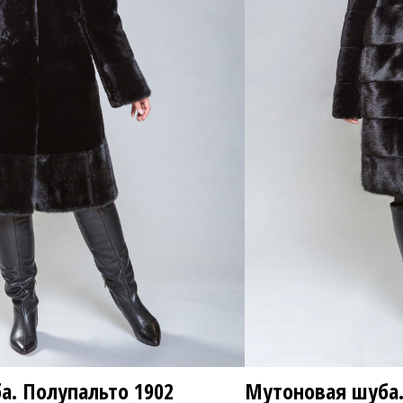
81 8
8 800 ₽
а. Полупальто
1902
Мутоновая шуба.