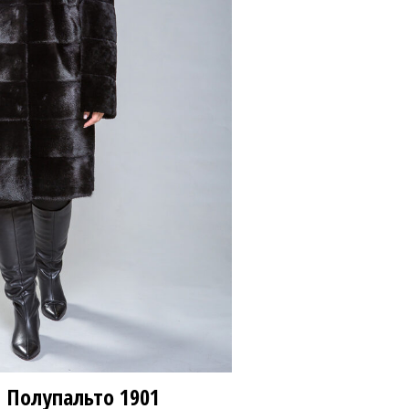
00 ₽
115 800 ₽
 Полупальто
1901