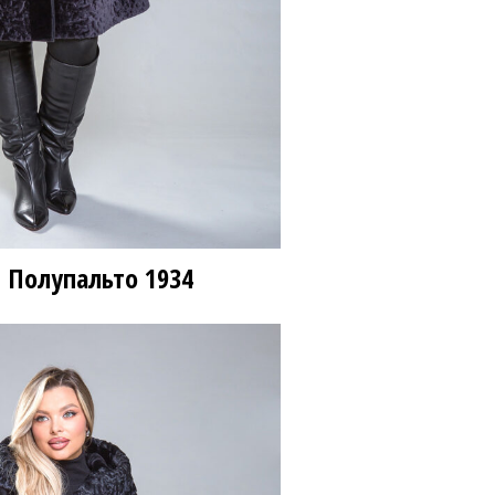
00 ₽
110 800 ₽
 Полупальто
1934